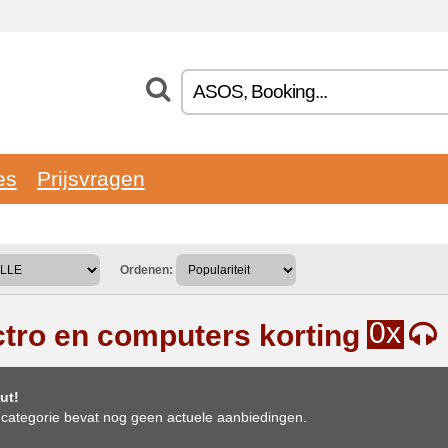
es
Prijsvragen
Ordenen:
0x
ctro en computers korting
ut!
categorie bevat nog geen actuele aanbiedingen.