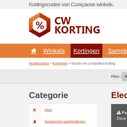
Kortingscodes van Curaçaose winkels.
Winkels
Kortingen
Sampl
Hoofdpagina
>
Kortingen
> Electro en computers korting
Filter:
Categorie
Ele
Alles
Fo
Deze 
Aanbevolen aanbiedingen