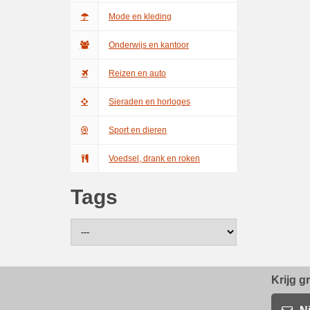
Mode en kleding
Onderwijs en kantoor
Reizen en auto
Sieraden en horloges
Sport en dieren
Voedsel, drank en roken
Tags
Krijg g