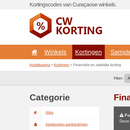
Kortingscodes van Curaçaose winkels.
Winkels
Kortingen
Sampl
Hoofdpagina
>
Kortingen
> Financiële en zakelijke korting
Filter:
Categorie
Fina
Alles
Fo
Deze 
Aanbevolen aanbiedingen