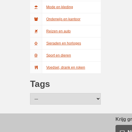
Mode en kleding
Onderwijs en kantoor
Reizen en auto
Sieraden en horloges
Sport en dieren
Voedsel, drank en roken
Tags
Krijg g