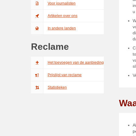
Voor journalisten
i
u
Artikelen over ons
W
v
In andere landen
d
d
Reclame
C
t
v
Het toevoegen van de aanbieding
s
Prijslijst van reclame
V
Statistieken
Waa
A
p