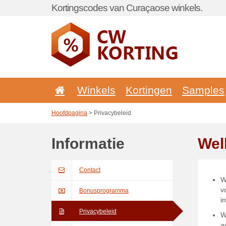
Kortingscodes van Curaçaose winkels.
Winkels
Kortingen
Samples
Hoofdpagina
> Privacybeleid
Informatie
Wel
Contact
W
v
Bonusprogramma
i
Privacybeleid
W
a