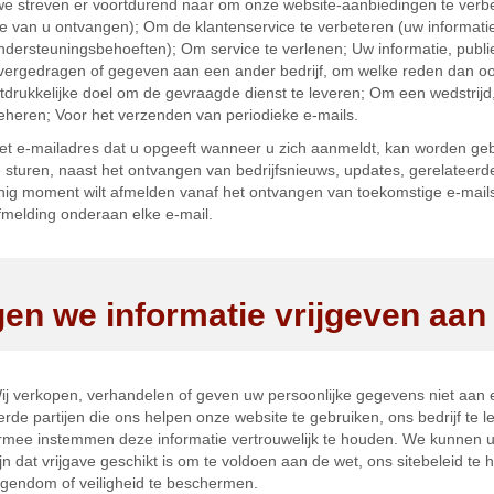
we streven er voortdurend naar om onze website-aanbiedingen te verbe
e van u ontvangen); Om de klantenservice te verbeteren (uw informatie
ndersteuningsbehoeften); Om service te verlenen; Uw informatie, publiek
vergedragen of gegeven aan een ander bedrijf, om welke reden dan o
itdrukkelijke doel om de gevraagde dienst te leveren; Om een wedstrijd,
eheren; Voor het verzenden van periodieke e-mails.
et e-mailadres dat u opgeeft wanneer u zich aanmeldt, kan worden geb
e sturen, naast het ontvangen van bedrijfsnieuws, updates, gerelateerde 
nig moment wilt afmelden vanaf het ontvangen van toekomstige e-mails 
fmelding onderaan elke e-mail.
en we informatie vrijgeven aan 
ij verkopen, verhandelen of geven uw persoonlijke gegevens niet aan ex
erde partijen die ons helpen onze website te gebruiken, ons bedrijf te le
rmee instemmen deze informatie vertrouwelijk te houden. We kunnen 
ijn dat vrijgave geschikt is om te voldoen aan de wet, ons sitebeleid t
igendom of veiligheid te beschermen.