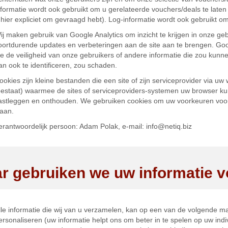
nformatie wordt ook gebruikt om u gerelateerde vouchers/deals te laten 
 hier expliciet om gevraagd hebt). Log-informatie wordt ook gebruikt om
ij maken gebruik van Google Analytics om inzicht te krijgen in onze g
oortdurende updates en verbeteringen aan de site aan te brengen. Goo
ie de veiligheid van onze gebruikers of andere informatie die zou kun
an ook te identificeren, zou schaden.
ookies zijn kleine bestanden die een site of zijn serviceprovider via u
oestaat) waarmee de sites of serviceproviders-systemen uw browser 
astleggen en onthouden. We gebruiken cookies om uw voorkeuren voor
laan.
erantwoordelijk persoon: Adam Polak, e-mail: info@netiq.biz
r gebruiken we uw informatie v
lle informatie die wij van u verzamelen, kan op een van de volgende m
ersonaliseren (uw informatie helpt ons om beter in te spelen op uw ind