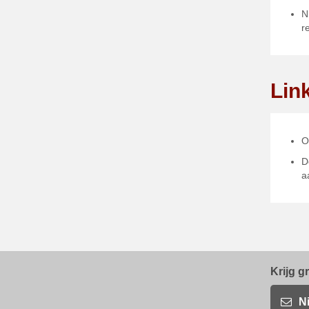
N
r
Lin
O
D
a
Krijg g
N