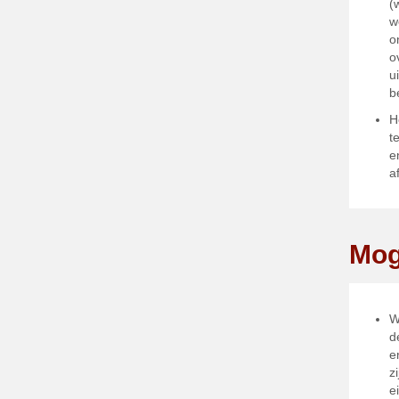
(
w
o
o
u
b
H
t
e
a
Mog
W
d
e
z
e