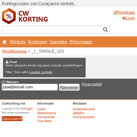
Kortingscodes van Curaçao
Winkels
Kortingen
Sa
Hoofdpagina
> _L_SINGLE