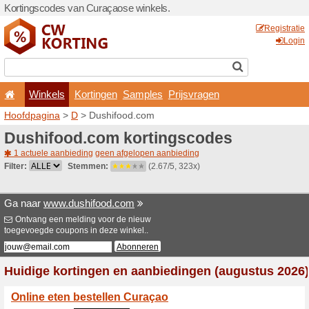
Kortingscodes van Curaçao
Winkels
Kortingen
Hoofdpagina
>
D
> Dushif