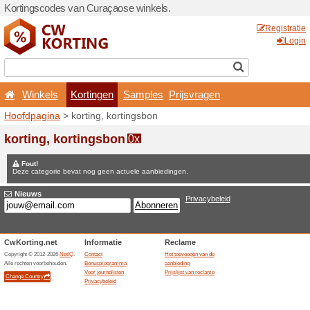
Kortingscodes van Curaçao
Winkels
Kortingen
Hoofdpagina
> korting, kor