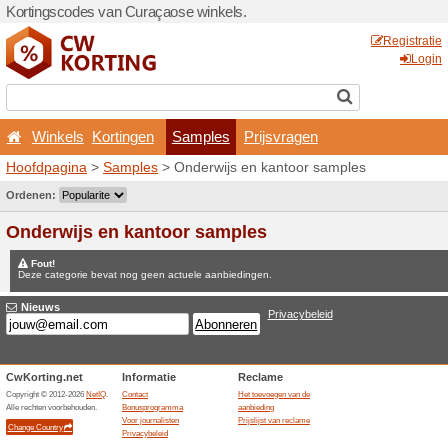
Kortingscodes van Curaçao
Winkels
Kortingen
Hoofdpagina
>
Samples
> O