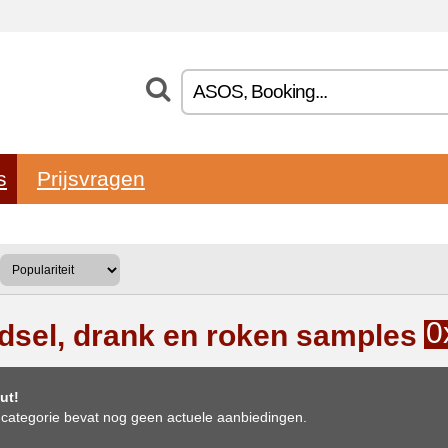
s
Prijsvragen
0
dsel, drank en roken samples
ut!
categorie bevat nog geen actuele aanbiedingen.