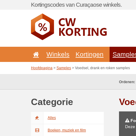
Kortingscodes van Curaçaose winkels.
Winkels
Kortingen
Sample
Hoofdpagina
>
Samples
> Voedsel, drank en roken samples
Ordenen:
Categorie
Voe
Alles
Fo
Deze 
Boeken, muziek en film