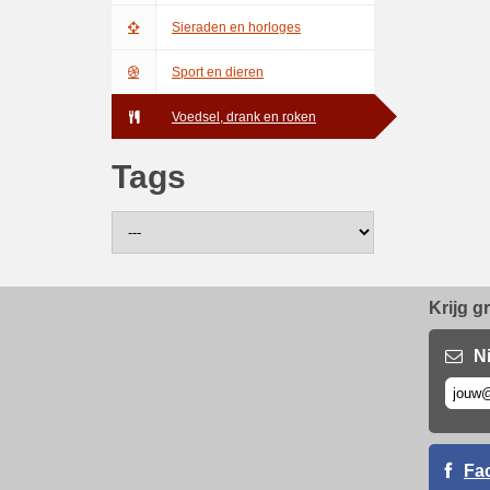
Sieraden en horloges
Sport en dieren
Voedsel, drank en roken
Tags
Krijg g
N
Fa