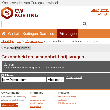
Kortingscodes van Curaçao
Winkels
Kortingen
Sa
Hoofdpagina
>
Prijsvragen