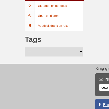
Sieraden en horloges
Sport en dieren
Voedsel, drank en roken
Tags
Krijg g
N
Fa