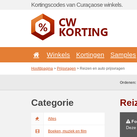
Kortingscodes van Curaçaose winkels.
Winkels
Kortingen
Samples
Hoofdpagina
>
Prijsvragen
> Reizen en auto prijsvragen
Ordenen:
Categorie
Rei
Alles
Fo
Deze 
Boeken, muziek en film