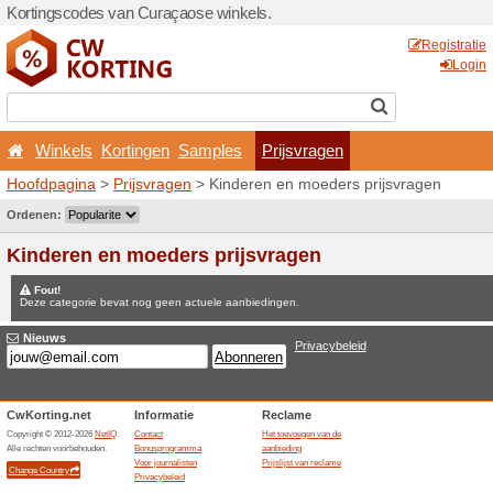
Kortingscodes van Curaçao
Winkels
Kortingen
Sa
Hoofdpagina
>
Prijsvragen